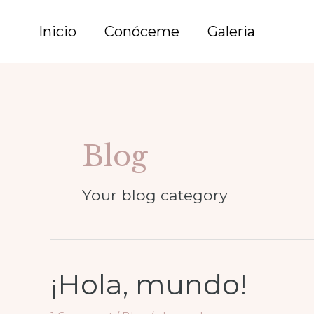
Skip
to
Inicio
Conóceme
Galeria
content
Blog
Your blog category
¡Hola, mundo!
¡Hola,
mundo!