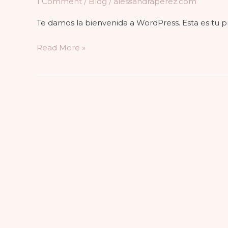
1 Comment
/
Blog
/
alessandraperez.com
Te damos la bienvenida a WordPress. Esta es tu pri
Read More »